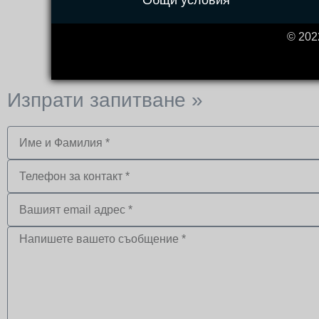
Общи условия
© 2022
Изпрати запитване »