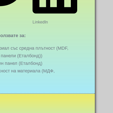
LinkedIn
олзвате за:
риал със средна плътност (MDF,
 панели (Еталбонд))
ен панел (Еталбонд)
хност на материала (МДФ,