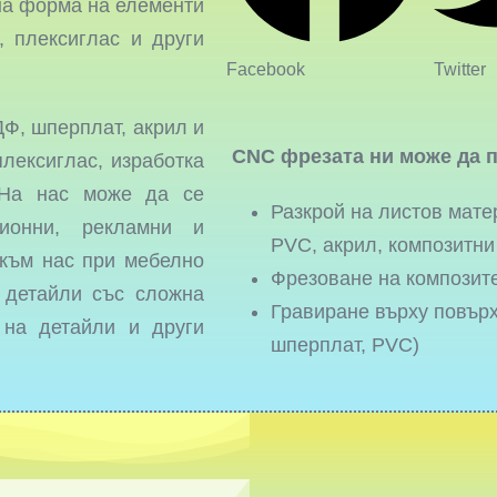
на форма на елементи
 плексиглас и други
Facebook
Twitter
Ф, шперплат, акрил и
CNC фрезата ни може да п
лексиглас, изработка
 На нас може да се
Разкрой на листов мате
ионни, рекламни и
PVC, акрил, композитни
 към нас при мебелно
Фрезоване на композит
а детайли със сложна
Гравиране върху повър
 на детайли и други
шперплат, PVC)