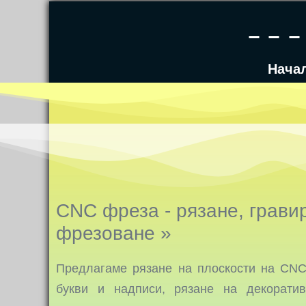
Нача
CNC фреза - рязане, грави
фрезоване »
Предлагаме рязане на плоскости на CNC
букви и надписи, рязане на декорати