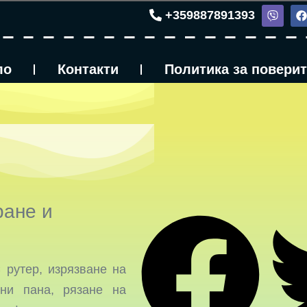
+359887891393
ло
Контакти
Политика за повери
ране и
 рутер, изрязване на
вни пана, рязане на