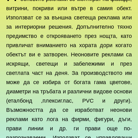
витрини, покриви или вътре в самия обект.
Използват се за външна светеща реклама или
за интериорни решения. Допълнително тяхно
предимство е открояването през нощта, като
привличат вниманието на хората дори когато
обектът ви е затворен. Неоновите реклами са
искрящи, светещи и забележими и през
светлата част на деня. За производството им
може да се избира от богата гама цветове,
диаметри на тръбата и различни видове основи
(еталбонд ,плексиглас, PVC и други).
Възможността да се изработват неонови
реклами като лога на фирми, фигури, дъги,
прави линии и др. ги прави още по-
разпознаваеми. Използват се управляващи