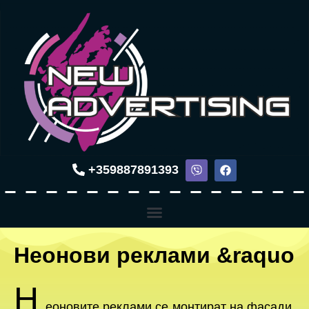
+359887891393
Неонови реклами &raquo
Н
еоновите реклами се монтират на фасади,